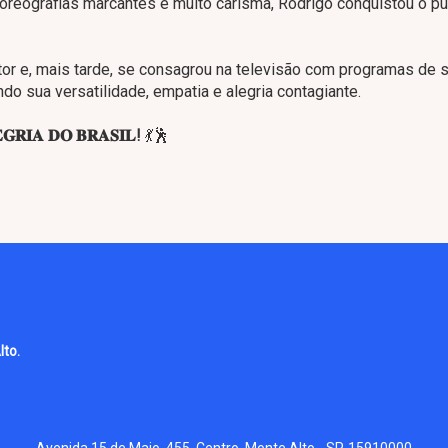
oreografias marcantes e muito carisma, Rodrigo conquistou o pú
tor e, mais tarde, se consagrou na televisão com programas de 
indo sua versatilidade, empatia e alegria contagiante.
𝐄𝐆𝐑𝐈𝐀 𝐃𝐎 𝐁𝐑𝐀𝐒𝐈𝐋!
💃🕺
lto.
Avenida 15 de Maio, 455, Centro, Monte Alto - SP, 15910000