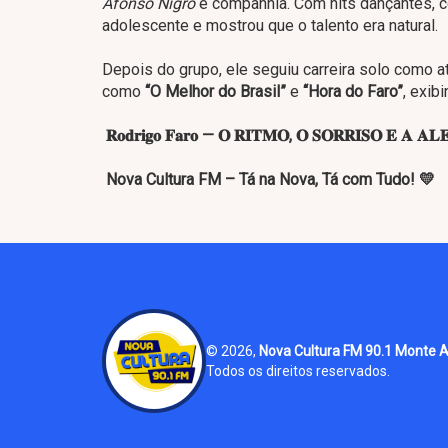
Afonso Nigro
e companhia. Com hits dançantes, c
adolescente e mostrou que o talento era natural.
Depois do grupo, ele seguiu carreira solo como a
como
“O Melhor do Brasil”
e
“Hora do Faro”
, exib
𝐑𝐨𝐝𝐫𝐢𝐠𝐨 𝐅𝐚𝐫𝐨 — 𝐎 𝐑𝐈𝐓𝐌𝐎, 𝐎 𝐒𝐎𝐑𝐑𝐈𝐒𝐎 𝐄 𝐀 𝐀𝐋
Nova Cultura FM – Tá na Nova, Tá com Tudo! 💛
© 2026,
Nova Cultura FM 90.1 Monte A
Todos os direitos reservados.