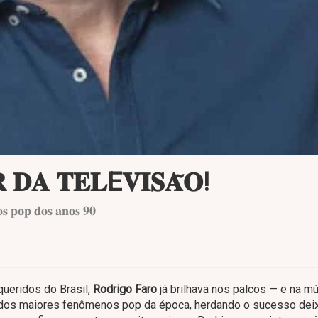
 𝐃𝐀 𝐓𝐄𝐋E𝐕𝐈𝐒𝐀̃𝐎!
 𝐩𝐨𝐩 𝐝𝐨𝐬 𝐚𝐧𝐨𝐬 𝟗𝟎
ueridos do Brasil,
Rodrigo Faro
já brilhava nos palcos — e na mú
 dos maiores fenômenos pop da época, herdando o sucesso dei