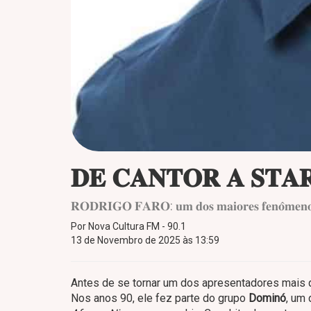
𝐃𝐄 𝐂𝐀𝐍𝐓𝐎𝐑 𝐀 𝐒𝐓𝐀𝐑
𝐑𝐎𝐃𝐑𝐈𝐆𝐎 𝐅𝐀𝐑𝐎: 𝐮𝐦 𝐝𝐨𝐬 𝐦𝐚𝐢𝐨𝐫𝐞𝐬 𝐟𝐞𝐧𝐨̂𝐦𝐞𝐧𝐨𝐬
Por Nova Cultura FM - 90.1
13 de Novembro de 2025 às 13:59
Antes de se tornar um dos apresentadores mais q
Nos anos 90, ele fez parte do grupo
Dominó
, um