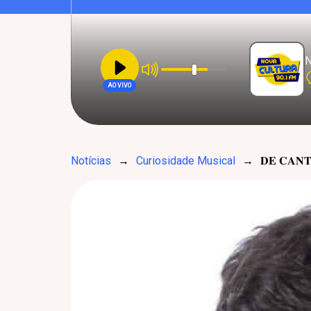
N
AO VIVO
Notícias
→
Curiosidade Musical
→
𝐃𝐄 𝐂𝐀𝐍𝐓