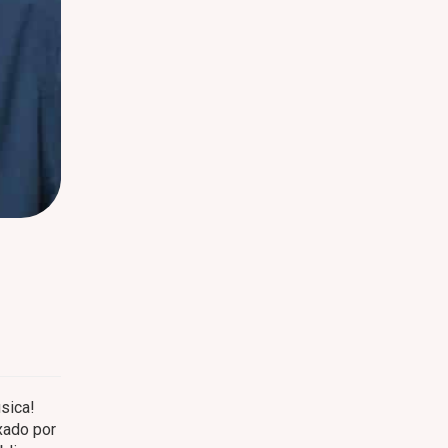
sica!
xado por