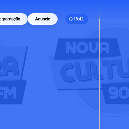
ogramação
Anuncie
18:42