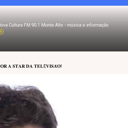
ova Cultura FM 90.1 Monte Alto - música e informação
𝐎𝐑 𝐀 𝐒𝐓𝐀𝐑 𝐃𝐀 𝐓𝐄𝐋E𝐕𝐈𝐒𝐀̃𝐎!