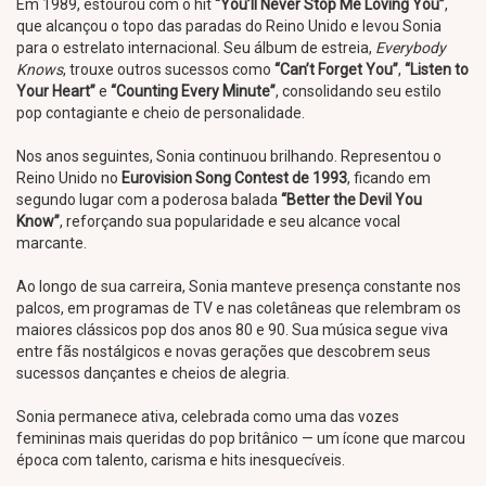
Em 1989, estourou com o hit
“You’ll Never Stop Me Loving You”
,
que alcançou o topo das paradas do Reino Unido e levou Sonia
para o estrelato internacional. Seu álbum de estreia,
Everybody
Knows
, trouxe outros sucessos como
“Can’t Forget You”
,
“Listen to
Your Heart”
e
“Counting Every Minute”
, consolidando seu estilo
pop contagiante e cheio de personalidade.
Nos anos seguintes, Sonia continuou brilhando. Representou o
Reino Unido no
Eurovision Song Contest de 1993
, ficando em
segundo lugar com a poderosa balada
“Better the Devil You
Know”
, reforçando sua popularidade e seu alcance vocal
marcante.
Ao longo de sua carreira, Sonia manteve presença constante nos
palcos, em programas de TV e nas coletâneas que relembram os
maiores clássicos pop dos anos 80 e 90. Sua música segue viva
entre fãs nostálgicos e novas gerações que descobrem seus
sucessos dançantes e cheios de alegria.
Sonia permanece ativa, celebrada como uma das vozes
femininas mais queridas do pop britânico — um ícone que marcou
época com talento, carisma e hits inesquecíveis.