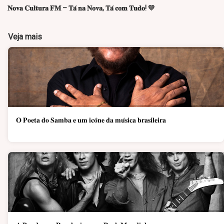
𝐍𝐨𝐯𝐚 𝐂𝐮𝐥𝐭𝐮𝐫𝐚 𝐅𝐌 – 𝐓𝐚́ 𝐧𝐚 𝐍𝐨𝐯𝐚, 𝐓𝐚́ 𝐜𝐨𝐦 𝐓𝐮𝐝𝐨! 💛
Veja mais
𝐎 𝐏𝐨𝐞𝐭𝐚 𝐝𝐨 𝐒𝐚𝐦𝐛𝐚 𝐞 𝐮𝐦 𝐢𝐜𝐨̂𝐧𝐞 𝐝𝐚 𝐦𝐮́𝐬𝐢𝐜𝐚 𝐛𝐫𝐚𝐬𝐢𝐥𝐞𝐢𝐫𝐚