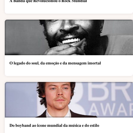
𝐀 𝐁𝐚𝐧𝐝𝐚 𝐪𝐮𝐞 𝐑𝐞𝐯𝐨𝐥𝐮𝐜𝐢𝐨𝐧𝐨𝐮 𝐨 𝐑𝐨𝐜𝐤 𝐌𝐮𝐧𝐝𝐢𝐚𝐥
𝐎 𝐥𝐞𝐠𝐚𝐝𝐨 𝐝𝐨 𝐬𝐨𝐮𝐥, 𝐝𝐚 𝐞𝐦𝐨𝐜̧𝐚̃𝐨 𝐞 𝐝𝐚 𝐦𝐞𝐧𝐬𝐚𝐠𝐞𝐦 𝐢𝐦𝐨𝐫𝐭𝐚𝐥
𝐃𝐨 𝐛𝐨𝐲𝐛𝐚𝐧𝐝 𝐚𝐨 𝐢́𝐜𝐨𝐧𝐞 𝐦𝐮𝐧𝐝𝐢𝐚𝐥 𝐝𝐚 𝐦𝐮́𝐬𝐢𝐜𝐚 𝐞 𝐝𝐨 𝐞𝐬𝐭𝐢𝐥𝐨