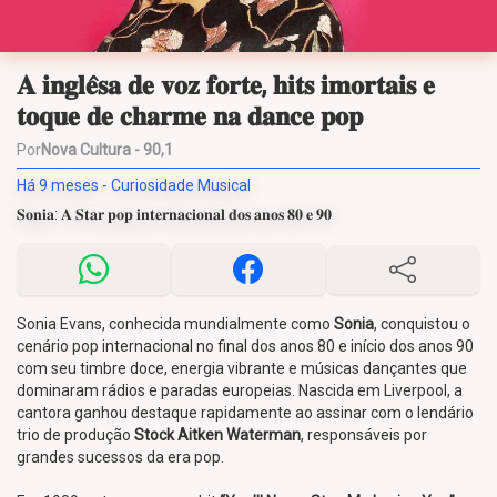
𝐀 𝐢𝐧𝐠𝐥𝐞̂𝐬𝐚 𝐝𝐞 𝐯𝐨𝐳 𝐟𝐨𝐫𝐭𝐞, 𝐡𝐢𝐭𝐬 𝐢𝐦𝐨𝐫𝐭𝐚𝐢𝐬 𝐞
𝐭𝐨𝐪𝐮𝐞 𝐝𝐞 𝐜𝐡𝐚𝐫𝐦𝐞 𝐧𝐚 𝐝𝐚𝐧𝐜𝐞 𝐩𝐨𝐩
Por
Nova Cultura - 90,1
Há 9 meses - Curiosidade Musical
𝐒𝐨𝐧𝐢𝐚: 𝐀 𝐒𝐭𝐚𝐫 𝐩𝐨𝐩 𝐢𝐧𝐭𝐞𝐫𝐧𝐚𝐜𝐢𝐨𝐧𝐚𝐥 𝐝𝐨𝐬 𝐚𝐧𝐨𝐬 𝟖𝟎 𝐞 𝟗𝟎
Sonia Evans, conhecida mundialmente como
Sonia
, conquistou o
cenário pop internacional no final dos anos 80 e início dos anos 90
com seu timbre doce, energia vibrante e músicas dançantes que
dominaram rádios e paradas europeias. Nascida em Liverpool, a
cantora ganhou destaque rapidamente ao assinar com o lendário
trio de produção
Stock Aitken Waterman
, responsáveis por
grandes sucessos da era pop.